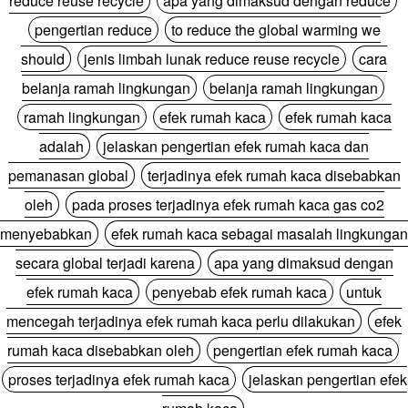
reduce reuse recycle
apa yang dimaksud dengan reduce
pengertian reduce
to reduce the global warming we
should
jenis limbah lunak reduce reuse recycle
cara
belanja ramah lingkungan
belanja ramah lingkungan
ramah lingkungan
efek rumah kaca
efek rumah kaca
adalah
jelaskan pengertian efek rumah kaca dan
pemanasan global
terjadinya efek rumah kaca disebabkan
oleh
pada proses terjadinya efek rumah kaca gas co2
menyebabkan
efek rumah kaca sebagai masalah lingkungan
secara global terjadi karena
apa yang dimaksud dengan
efek rumah kaca
penyebab efek rumah kaca
untuk
mencegah terjadinya efek rumah kaca perlu dilakukan
efek
rumah kaca disebabkan oleh
pengertian efek rumah kaca
proses terjadinya efek rumah kaca
jelaskan pengertian efek