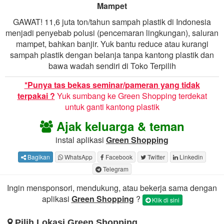
Mampet
GAWAT! 11,6 juta ton/tahun sampah plastik di Indonesia
menjadi penyebab polusi (pencemaran lingkungan), saluran
mampet, bahkan banjir. Yuk bantu reduce atau kurangi
sampah plastik dengan belanja tanpa kantong plastik dan
bawa wadah sendiri di Toko Terpilih
*Punya tas bekas seminar/pameran yang tidak
terpakai ?
Yuk sumbang ke Green Shopping terdekat
untuk ganti kantong plastik
Ajak keluarga & teman
instal aplikasi
Green Shopping
Bagikan
WhatsApp
Facebook
Twitter
Linkedin
Telegram
Ingin mensponsori, mendukung, atau bekerja sama dengan
aplikasi
Green Shopping
?
Klik di sini
Pilih Lokasi Green Shopping