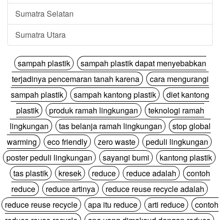
Sumatra Selatan
Sumatra Utara
sampah plastik
sampah plastik dapat menyebabkan
terjadinya pencemaran tanah karena
cara mengurangi
sampah plastik
sampah kantong plastik
diet kantong
plastik
produk ramah lingkungan
teknologi ramah
lingkungan
tas belanja ramah lingkungan
stop global
warming
eco friendly
zero waste
peduli lingkungan
poster peduli lingkungan
sayangi bumi
kantong plastik
tas plastik
kresek
reduce
reduce adalah
contoh
reduce
reduce artinya
reduce reuse recycle adalah
reduce reuse recycle
apa itu reduce
arti reduce
contoh