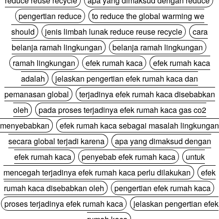
reduce reuse recycle
apa yang dimaksud dengan reduce
pengertian reduce
to reduce the global warming we
should
jenis limbah lunak reduce reuse recycle
cara
belanja ramah lingkungan
belanja ramah lingkungan
ramah lingkungan
efek rumah kaca
efek rumah kaca
adalah
jelaskan pengertian efek rumah kaca dan
pemanasan global
terjadinya efek rumah kaca disebabkan
oleh
pada proses terjadinya efek rumah kaca gas co2
menyebabkan
efek rumah kaca sebagai masalah lingkungan
secara global terjadi karena
apa yang dimaksud dengan
efek rumah kaca
penyebab efek rumah kaca
untuk
mencegah terjadinya efek rumah kaca perlu dilakukan
efek
rumah kaca disebabkan oleh
pengertian efek rumah kaca
proses terjadinya efek rumah kaca
jelaskan pengertian efek