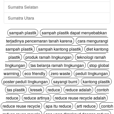
Sumatra Selatan
Sumatra Utara
sampah plastik
sampah plastik dapat menyebabkan
terjadinya pencemaran tanah karena
cara mengurangi
sampah plastik
sampah kantong plastik
diet kantong
plastik
produk ramah lingkungan
teknologi ramah
lingkungan
tas belanja ramah lingkungan
stop global
warming
eco friendly
zero waste
peduli lingkungan
poster peduli lingkungan
sayangi bumi
kantong plastik
tas plastik
kresek
reduce
reduce adalah
contoh
reduce
reduce artinya
reduce reuse recycle adalah
reduce reuse recycle
apa itu reduce
arti reduce
contoh