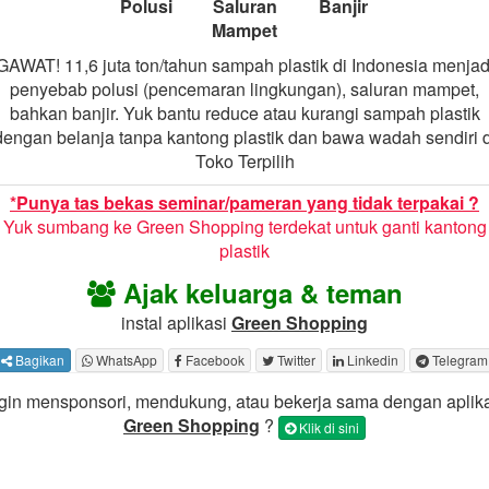
Polusi
Saluran
Banjir
Mampet
GAWAT! 11,6 juta ton/tahun sampah plastik di Indonesia menjad
penyebab polusi (pencemaran lingkungan), saluran mampet,
bahkan banjir. Yuk bantu reduce atau kurangi sampah plastik
dengan belanja tanpa kantong plastik dan bawa wadah sendiri d
Toko Terpilih
*Punya tas bekas seminar/pameran yang tidak terpakai ?
Yuk sumbang ke Green Shopping terdekat untuk ganti kantong
plastik
Ajak keluarga & teman
instal aplikasi
Green Shopping
Bagikan
WhatsApp
Facebook
Twitter
Linkedin
Telegram
gin mensponsori, mendukung, atau bekerja sama dengan aplik
Green Shopping
?
Klik di sini