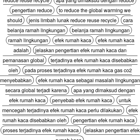
reduce reuse recycle
apa yang dimaksud dengan reduce
pengertian reduce
to reduce the global warming we
should
jenis limbah lunak reduce reuse recycle
cara
belanja ramah lingkungan
belanja ramah lingkungan
ramah lingkungan
efek rumah kaca
efek rumah kaca
adalah
jelaskan pengertian efek rumah kaca dan
pemanasan global
terjadinya efek rumah kaca disebabkan
oleh
pada proses terjadinya efek rumah kaca gas co2
menyebabkan
efek rumah kaca sebagai masalah lingkungan
secara global terjadi karena
apa yang dimaksud dengan
efek rumah kaca
penyebab efek rumah kaca
untuk
mencegah terjadinya efek rumah kaca perlu dilakukan
efek
rumah kaca disebabkan oleh
pengertian efek rumah kaca
proses terjadinya efek rumah kaca
jelaskan pengertian efek