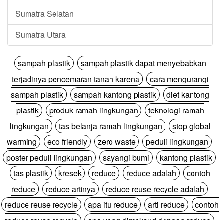
Sumatra Selatan
Sumatra Utara
sampah plastik
sampah plastik dapat menyebabkan
terjadinya pencemaran tanah karena
cara mengurangi
sampah plastik
sampah kantong plastik
diet kantong
plastik
produk ramah lingkungan
teknologi ramah
lingkungan
tas belanja ramah lingkungan
stop global
warming
eco friendly
zero waste
peduli lingkungan
poster peduli lingkungan
sayangi bumi
kantong plastik
tas plastik
kresek
reduce
reduce adalah
contoh
reduce
reduce artinya
reduce reuse recycle adalah
reduce reuse recycle
apa itu reduce
arti reduce
contoh