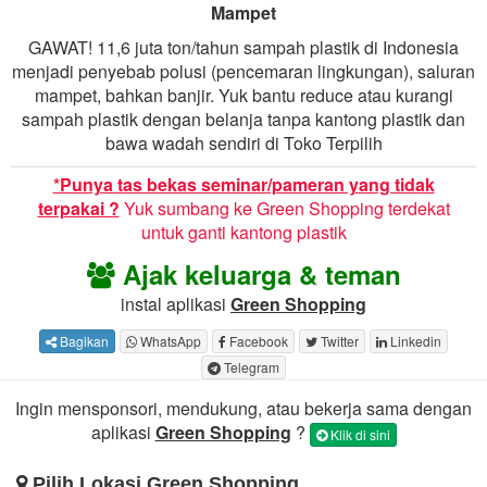
Mampet
GAWAT! 11,6 juta ton/tahun sampah plastik di Indonesia
menjadi penyebab polusi (pencemaran lingkungan), saluran
mampet, bahkan banjir. Yuk bantu reduce atau kurangi
sampah plastik dengan belanja tanpa kantong plastik dan
bawa wadah sendiri di Toko Terpilih
*Punya tas bekas seminar/pameran yang tidak
terpakai ?
Yuk sumbang ke Green Shopping terdekat
untuk ganti kantong plastik
Ajak keluarga & teman
instal aplikasi
Green Shopping
Bagikan
WhatsApp
Facebook
Twitter
Linkedin
Telegram
Ingin mensponsori, mendukung, atau bekerja sama dengan
aplikasi
Green Shopping
?
Klik di sini
Pilih Lokasi Green Shopping