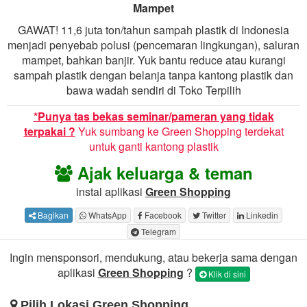
Mampet
GAWAT! 11,6 juta ton/tahun sampah plastik di Indonesia
menjadi penyebab polusi (pencemaran lingkungan), saluran
mampet, bahkan banjir. Yuk bantu reduce atau kurangi
sampah plastik dengan belanja tanpa kantong plastik dan
bawa wadah sendiri di Toko Terpilih
*Punya tas bekas seminar/pameran yang tidak
terpakai ?
Yuk sumbang ke Green Shopping terdekat
untuk ganti kantong plastik
Ajak keluarga & teman
instal aplikasi
Green Shopping
Bagikan
WhatsApp
Facebook
Twitter
Linkedin
Telegram
Ingin mensponsori, mendukung, atau bekerja sama dengan
aplikasi
Green Shopping
?
Klik di sini
Pilih Lokasi Green Shopping